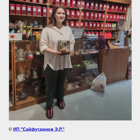
©
ИП "Сайфутдинов Э.Р."